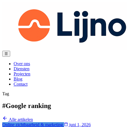
Spring
naar
content
Menu
☰
Over ons
Diensten
Projecten
Blog
Contact
Tag
#Google ranking
Alle artikelen
Online zichtbaarheid & marketing
juni 1, 2026