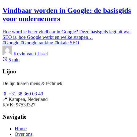
Vindbaar worden in Google: de basisgids
voor ondernemers
Hoe word je beter vindbaar in Google? Deze basisgids legt uit wat
SEO is, hoe Google werkt en welke stappen…
#Google
#Google ranking
#lokale SEO
Kevin van t IJssel
5 min
Lijno
De lijn tussen mens & techniek
📱
+31 38 369 03 49
📍
Kampen, Nederland
KVK: 97533327
Navigatie
Home
Over ons