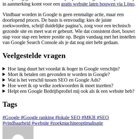
in aanmerking komt voor een
gratis website laten bouwen via Lijno
.
Vindbaar worden in Google is geen eenmalige actie, maar een
doorlopend proces. De basis is eenvoudig: kies de juiste
zoekwoorden, schrijf duidelijke pagina’s, zorg voor een technisch
gezonde site en meet wat er gebeurt. Wie dat consistent doet, bouwt
stap voor stap een betere positie op. Begin vandaag met het instellen
van Google Search Console als je dat nog niet hebt gedaan.
Veelgestelde vragen
Hoe lang duurt het voordat ik hoger in Google verschijn?
Moet ik betalen om gevonden te worden in Google?
Wat is het verschil tussen SEO en Google Ads?
Hoe weet ik op welke zoekwoorden ik moet inzetten?
Helpt een Google Bedrijfsprofiel mij ook als ik een website heb?
Tags
#Google
#Google ranking
#lokale SEO
#MKB
#SEO
#vindbaarheid
#website
#zoekmachineoptimalisatie