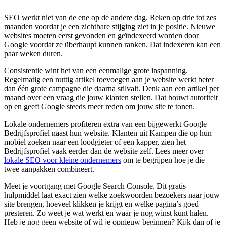
SEO werkt niet van de ene op de andere dag. Reken op drie tot zes
maanden voordat je een zichtbare stijging ziet in je positie. Nieuwe
websites moeten eerst gevonden en geïndexeerd worden door
Google voordat ze überhaupt kunnen ranken. Dat indexeren kan een
paar weken duren.
Consistentie wint het van een eenmalige grote inspanning.
Regelmatig een nuttig artikel toevoegen aan je website werkt beter
dan één grote campagne die daarna stilvalt. Denk aan een artikel per
maand over een vraag die jouw klanten stellen. Dat bouwt autoriteit
op en geeft Google steeds meer reden om jouw site te tonen.
Lokale ondernemers profiteren extra van een bijgewerkt Google
Bedrijfsprofiel naast hun website. Klanten uit Kampen die op hun
mobiel zoeken naar een loodgieter of een kapper, zien het
Bedrijfsprofiel vaak eerder dan de website zelf. Lees meer over
lokale SEO voor kleine ondernemers
om te begrijpen hoe je die
twee aanpakken combineert.
Meet je voortgang met Google Search Console. Dit gratis
hulpmiddel laat exact zien welke zoekwoorden bezoekers naar jouw
site brengen, hoeveel klikken je krijgt en welke pagina’s goed
presteren. Zo weet je wat werkt en waar je nog winst kunt halen.
Heb je nog geen website of wil je opnieuw beginnen? Kijk dan of je