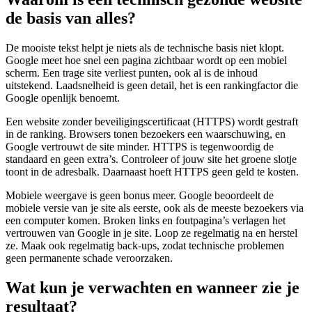
de basis van alles?
De mooiste tekst helpt je niets als de technische basis niet klopt.
Google meet hoe snel een pagina zichtbaar wordt op een mobiel
scherm. Een trage site verliest punten, ook al is de inhoud
uitstekend. Laadsnelheid is geen detail, het is een rankingfactor die
Google openlijk benoemt.
Een website zonder beveiligingscertificaat (HTTPS) wordt gestraft
in de ranking. Browsers tonen bezoekers een waarschuwing, en
Google vertrouwt de site minder. HTTPS is tegenwoordig de
standaard en geen extra’s. Controleer of jouw site het groene slotje
toont in de adresbalk. Daarnaast hoeft HTTPS geen geld te kosten.
Mobiele weergave is geen bonus meer. Google beoordeelt de
mobiele versie van je site als eerste, ook als de meeste bezoekers via
een computer komen. Broken links en foutpagina’s verlagen het
vertrouwen van Google in je site. Loop ze regelmatig na en herstel
ze. Maak ook regelmatig back-ups, zodat technische problemen
geen permanente schade veroorzaken.
Wat kun je verwachten en wanneer zie je
resultaat?