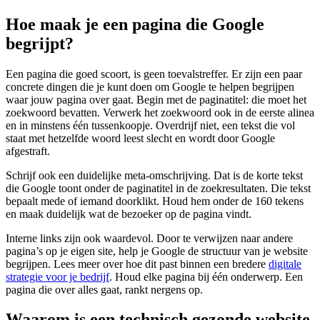
Hoe maak je een pagina die Google
begrijpt?
Een pagina die goed scoort, is geen toevalstreffer. Er zijn een paar
concrete dingen die je kunt doen om Google te helpen begrijpen
waar jouw pagina over gaat. Begin met de paginatitel: die moet het
zoekwoord bevatten. Verwerk het zoekwoord ook in de eerste alinea
en in minstens één tussenkoopje. Overdrijf niet, een tekst die vol
staat met hetzelfde woord leest slecht en wordt door Google
afgestraft.
Schrijf ook een duidelijke meta-omschrijving. Dat is de korte tekst
die Google toont onder de paginatitel in de zoekresultaten. Die tekst
bepaalt mede of iemand doorklikt. Houd hem onder de 160 tekens
en maak duidelijk wat de bezoeker op de pagina vindt.
Interne links zijn ook waardevol. Door te verwijzen naar andere
pagina’s op je eigen site, help je Google de structuur van je website
begrijpen. Lees meer over hoe dit past binnen een bredere
digitale
strategie voor je bedrijf
. Houd elke pagina bij één onderwerp. Een
pagina die over alles gaat, rankt nergens op.
Waarom is een technisch gezonde website