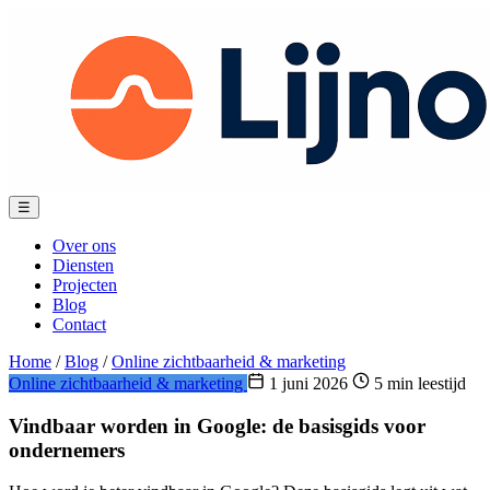
Spring
naar
content
Menu
☰
Over ons
Diensten
Projecten
Blog
Contact
Home
/
Blog
/
Online zichtbaarheid & marketing
Online zichtbaarheid & marketing
1 juni 2026
5 min leestijd
Vindbaar worden in Google: de basisgids voor
ondernemers