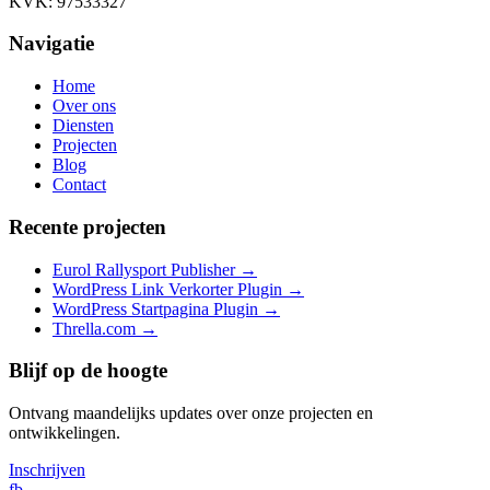
KVK: 97533327
Navigatie
Home
Over ons
Diensten
Projecten
Blog
Contact
Recente projecten
Eurol Rallysport Publisher
→
WordPress Link Verkorter Plugin
→
WordPress Startpagina Plugin
→
Thrella.com
→
Blijf op de hoogte
Ontvang maandelijks updates over onze projecten en
ontwikkelingen.
Inschrijven
fb