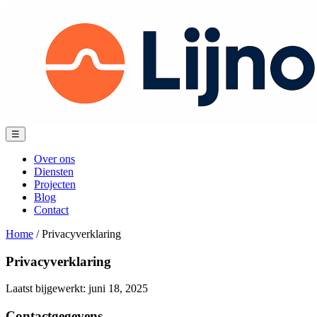
Spring
naar
content
Menu
☰
Over ons
Diensten
Projecten
Blog
Contact
Home
/
Privacyverklaring
Privacyverklaring
Laatst bijgewerkt: juni 18, 2025
Contactgegevens