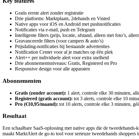
Key features
Gratis eerste alert zonder registratie
Drie platforms: Marktplaats, 2dehands en Vinted
Native apps voor iOS en Android met pushnotificaties
Notificaties via e-mail, push en Telegram
Intelligente filters (prijs, locatie, afstand, alleen met foto’s, allee
Geavanceerde filters (voor campers & auto’s)
Prijsdaling-notificaties bij bestaande advertenties
Notification Center voor al je matches op één plek
Alert++ per individuele alert voor extra snelheid
Drie abonnementsniveaus: Gratis, Registered en Pro
Responsive design voor alle apparaten
Abonnementen
Gratis (zonder account):
1 alert, controle elke 30 minuten, al
Registered (gratis account):
tot 3 alerts, controle elke 10 mi
Pro (€10,95/maand):
tot 10 alerts, controle elke 3 minuten, g
Resultaat
Een schaalbare SaaS-oplossing met native apps die de tweedehands-koo
maakt MarktAlert de go-to tool voor serieuze tweedehands shoppers in