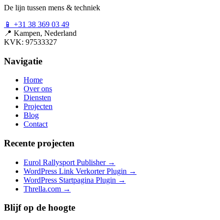
De lijn tussen mens & techniek
📱
+31 38 369 03 49
📍
Kampen, Nederland
KVK: 97533327
Navigatie
Home
Over ons
Diensten
Projecten
Blog
Contact
Recente projecten
Eurol Rallysport Publisher
→
WordPress Link Verkorter Plugin
→
WordPress Startpagina Plugin
→
Thrella.com
→
Blijf op de hoogte