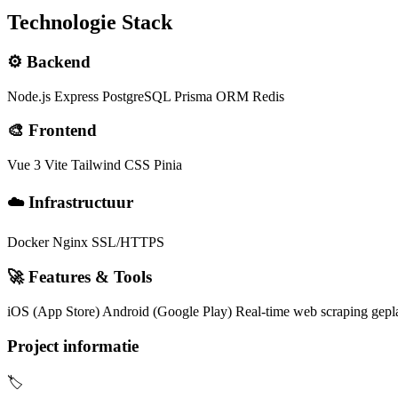
Technologie Stack
⚙️
Backend
Node.js
Express
PostgreSQL
Prisma ORM
Redis
🎨
Frontend
Vue 3
Vite
Tailwind CSS
Pinia
☁️
Infrastructuur
Docker
Nginx
SSL/HTTPS
🚀
Features & Tools
iOS (App Store)
Android (Google Play)
Real-time web scraping
gepl
Project informatie
🏷️