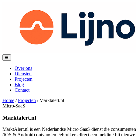
Spring
naar
content
Menu
☰
Over ons
Diensten
Projecten
Blog
Contact
Home
/
Projecten
/
Marktalert.nl
Micro-SaaS
Marktalert.nl
MarktAlert.nl is een Nederlandse Micro-SaaS-dienst die consumenten 
(iOS & Android) ontvangen gebruikers direct een melding bij nieuwe m