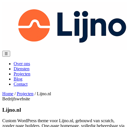
Spring
naar
content
Menu
☰
Over ons
Diensten
Projecten
Blog
Contact
Home
/
Projecten
/
Lijno.nl
Bedrijfswebsite
Lijno.nl
Custom WordPress theme voor Lijno.nl, gebouwd van scratch,
zonder page builders. One-page homepage, volledig beheersbaar via