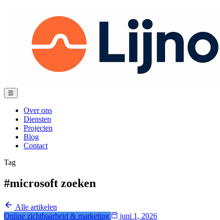
Spring
naar
content
Menu
☰
Over ons
Diensten
Projecten
Blog
Contact
Tag
#microsoft zoeken
Alle artikelen
Online zichtbaarheid & marketing
juni 1, 2026