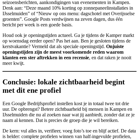
seizoensberichten, aankondigingen van evenementen in Kampen.
Denk aan: “Deze maand 10% korting op zonnepaneelinstallaties in
IJsselmuiden” of “Nieuw op ons menu: dagschotel met Overijsselse
groenten”. Google Posts verdwijnen na zeven dagen, dus één
bericht per week is een goede basis.
Houd ook je openingstijden actueel. Ga je tijdens de Kamper markt
op woensdag eerder open? Pas het aan. Ben je gesloten tijdens de
kerstvakantie? Vermeld dat als speciale openingstijd.
Onjuiste
openingstijden zijn de meest voorkomende reden waarom
klanten een ster aftrekken in een recensie
, en dat raken je nooit
meer kwijt.
Conclusie: lokale zichtbaarheid begint
met dit ene profiel
Een Google Bedrijfsprofiel instellen kost je in totaal twee tot drie
uur. De opbrengst? Betere zichtbaarheid bij mensen in Kampen en
IJsselmuiden die nu al zoeken naar wat jij aanbiedt, zonder dat ze je
naam al kennen. Dat is precies de groep die je wil bereiken.
De kern: vul alles in, verifieer, voeg foto’s toe en blijf actief. De data
is helder: complete profielen winnen van half-ingevulde profielen,