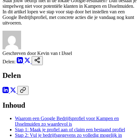
Staat jouw bedrijf niet in de lokale Google-resultaten? Dan bestaat je
simpelweg niet voor potentiële klanten in Kampen en IJsselmuiden.
In dit artikel lopen we stap voor stap door het instellen van een
Google Bedrijfsprofiel, met concrete acties die je vandaag nog kunt
uitvoeren.
Geschreven door
Kevin van t IJssel
Delen:
Delen
Inhoud
Waarom een Google Bedrijfsprofiel voor Kampen en
IJsselmuiden zo waardevol is
Stap 1: Maak je profiel aan of claim een bestaand profiel
Stap 2: Vul je bedrijfsgegevens zo volledig mogelijk in