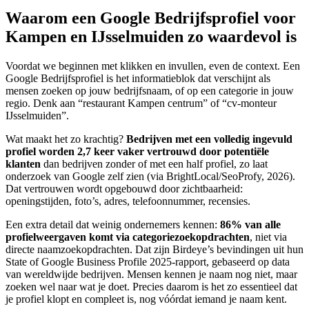
Waarom een Google Bedrijfsprofiel voor
Kampen en IJsselmuiden zo waardevol is
Voordat we beginnen met klikken en invullen, even de context. Een
Google Bedrijfsprofiel is het informatieblok dat verschijnt als
mensen zoeken op jouw bedrijfsnaam, of op een categorie in jouw
regio. Denk aan “restaurant Kampen centrum” of “cv-monteur
IJsselmuiden”.
Wat maakt het zo krachtig?
Bedrijven met een volledig ingevuld
profiel worden 2,7 keer vaker vertrouwd door potentiële
klanten
dan bedrijven zonder of met een half profiel, zo laat
onderzoek van Google zelf zien (via BrightLocal/SeoProfy, 2026).
Dat vertrouwen wordt opgebouwd door zichtbaarheid:
openingstijden, foto’s, adres, telefoonnummer, recensies.
Een extra detail dat weinig ondernemers kennen:
86% van alle
profielweergaven komt via categoriezoekopdrachten
, niet via
directe naamzoekopdrachten. Dat zijn Birdeye’s bevindingen uit hun
State of Google Business Profile 2025-rapport, gebaseerd op data
van wereldwijde bedrijven. Mensen kennen je naam nog niet, maar
zoeken wel naar wat je doet. Precies daarom is het zo essentieel dat
je profiel klopt en compleet is, nog vóórdat iemand je naam kent.