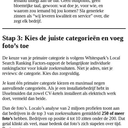
iemand uitlegt aan de bar. Geen bullpoints, geen
bloemrijke taal, gewoon: wat doe je, voor wie, en
waarom zou iemand bij jou komen? Sla generieke
zinnen als “wij leveren kwaliteit en service” over, die
zegt elk bedrijf.
Stap 3: Kies de juiste categorieën en voeg
foto’s toe
De keuze van je primaire categorie is volgens Whitespark’s Local
Search Ranking Factors-rapport de belangrijkste individuele
rankingfactor voor lokale zoekresultaten. Niet je adres, niet je
reviews: de categorie. Kies dus zorgvuldig.
Je kunt één primaire categorie kiezen en maximaal negen
aanvullende categorieën. Als je een installatiebedrijf hebt in
IJsselmuiden dat zowel CV-ketels installeert als elektrisch werk
doet, vermeld dan beide.
Dan de foto’s. Localo’s analyse van 2 miljoen profielen toont aan
dat bedrijven in de top 3 van zoekresultaten gemiddeld
250 of meer
foto’s
hebben. Bedrijven op positie 4 tot 10 zitten onder de 200. Dat
getal klinkt als veel, maar bedenk dat foto’s zich stapelen over tijd.