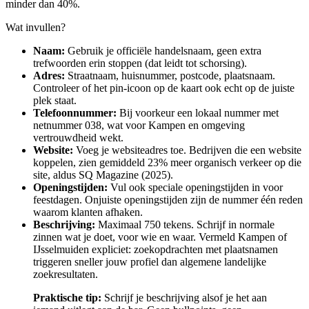
minder dan 40%.
Wat invullen?
Naam:
Gebruik je officiële handelsnaam, geen extra
trefwoorden erin stoppen (dat leidt tot schorsing).
Adres:
Straatnaam, huisnummer, postcode, plaatsnaam.
Controleer of het pin-icoon op de kaart ook echt op de juiste
plek staat.
Telefoonnummer:
Bij voorkeur een lokaal nummer met
netnummer 038, wat voor Kampen en omgeving
vertrouwdheid wekt.
Website:
Voeg je websiteadres toe. Bedrijven die een website
koppelen, zien gemiddeld 23% meer organisch verkeer op die
site, aldus SQ Magazine (2025).
Openingstijden:
Vul ook speciale openingstijden in voor
feestdagen. Onjuiste openingstijden zijn de nummer één reden
waarom klanten afhaken.
Beschrijving:
Maximaal 750 tekens. Schrijf in normale
zinnen wat je doet, voor wie en waar. Vermeld Kampen of
IJsselmuiden expliciet: zoekopdrachten met plaatsnamen
triggeren sneller jouw profiel dan algemene landelijke
zoekresultaten.
Praktische tip:
Schrijf je beschrijving alsof je het aan