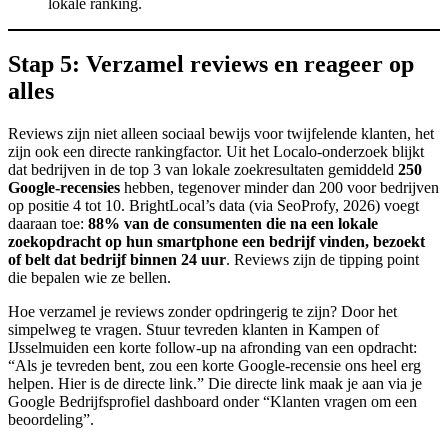
lokale ranking.
Stap 5: Verzamel reviews en reageer op
alles
Reviews zijn niet alleen sociaal bewijs voor twijfelende klanten, het
zijn ook een directe rankingfactor. Uit het Localo-onderzoek blijkt
dat bedrijven in de top 3 van lokale zoekresultaten gemiddeld
250
Google-recensies
hebben, tegenover minder dan 200 voor bedrijven
op positie 4 tot 10. BrightLocal’s data (via SeoProfy, 2026) voegt
daaraan toe:
88% van de consumenten die na een lokale
zoekopdracht op hun smartphone een bedrijf vinden, bezoekt
of belt dat bedrijf binnen 24 uur
. Reviews zijn de tipping point
die bepalen wie ze bellen.
Hoe verzamel je reviews zonder opdringerig te zijn? Door het
simpelweg te vragen. Stuur tevreden klanten in Kampen of
IJsselmuiden een korte follow-up na afronding van een opdracht:
“Als je tevreden bent, zou een korte Google-recensie ons heel erg
helpen. Hier is de directe link.” Die directe link maak je aan via je
Google Bedrijfsprofiel dashboard onder “Klanten vragen om een
beoordeling”.