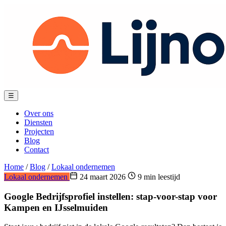
Spring
naar
content
Menu
☰
Over ons
Diensten
Projecten
Blog
Contact
Home
/
Blog
/
Lokaal ondernemen
Lokaal ondernemen
24 maart 2026
9 min leestijd
Google Bedrijfsprofiel instellen: stap-voor-stap voor
Kampen en IJsselmuiden