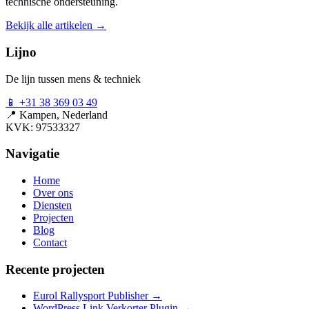
technische ondersteuning.
Bekijk alle artikelen →
Lijno
De lijn tussen mens & techniek
📱
+31 38 369 03 49
📍
Kampen, Nederland
KVK: 97533327
Navigatie
Home
Over ons
Diensten
Projecten
Blog
Contact
Recente projecten
Eurol Rallysport Publisher
→
WordPress Link Verkorter Plugin
→