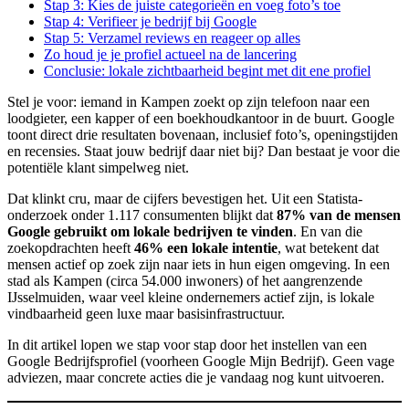
Stap 3: Kies de juiste categorieën en voeg foto’s toe
Stap 4: Verifieer je bedrijf bij Google
Stap 5: Verzamel reviews en reageer op alles
Zo houd je je profiel actueel na de lancering
Conclusie: lokale zichtbaarheid begint met dit ene profiel
Stel je voor: iemand in Kampen zoekt op zijn telefoon naar een
loodgieter, een kapper of een boekhoudkantoor in de buurt. Google
toont direct drie resultaten bovenaan, inclusief foto’s, openingstijden
en recensies. Staat jouw bedrijf daar niet bij? Dan bestaat je voor die
potentiële klant simpelweg niet.
Dat klinkt cru, maar de cijfers bevestigen het. Uit een Statista-
onderzoek onder 1.117 consumenten blijkt dat
87% van de mensen
Google gebruikt om lokale bedrijven te vinden
. En van die
zoekopdrachten heeft
46% een lokale intentie
, wat betekent dat
mensen actief op zoek zijn naar iets in hun eigen omgeving. In een
stad als Kampen (circa 54.000 inwoners) of het aangrenzende
IJsselmuiden, waar veel kleine ondernemers actief zijn, is lokale
vindbaarheid geen luxe maar basisinfrastructuur.
In dit artikel lopen we stap voor stap door het instellen van een
Google Bedrijfsprofiel (voorheen Google Mijn Bedrijf). Geen vage
adviezen, maar concrete acties die je vandaag nog kunt uitvoeren.