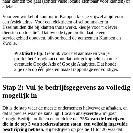
naar klanten toe gaat (zonder vaste locatie zichtbaar voor klanten) of
allebei.
Voor een winkel of kantoor in Kampen kies je vrijwel altijd voor
een fysiek adres. Voor een elektricien of schoonmaker in
IJsselmuiden die bij klanten thuis werkt, kies je voor “ik lever
diensten op locatie”. Dat tweede type profiel laat je een
servicegebied opgeven, bijvoorbeeld de gemeenten Kampen en
Zwolle.
Praktische tip:
Gebruik voor het aanmaken van je
profiel het Google-account dat ook gekoppeld is aan je
eventuele Google Ads of Google Analytics. Dat houdt
al je data op één plek en maakt rapportage eenvoudiger.
Stap 2: Vul je bedrijfsgegevens zo volledig
mogelijk in
Dit is de stap waar de meeste ondernemers halverwege afhaken, en
dat is precies waar de kans ligt. Localo analyseerde 2 miljoen
Google Bedrijfsprofielen en ontdekte dat
75% van de bedrijven
die in de top 3 van zoekresultaten staan, een volledig ingevulde
beschrijving hebben
. Bij bedrijven op positie 11 tot 20 was dat