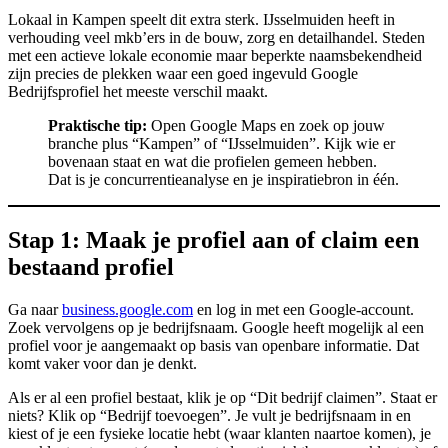
Lokaal in Kampen speelt dit extra sterk. IJsselmuiden heeft in
verhouding veel mkb’ers in de bouw, zorg en detailhandel. Steden
met een actieve lokale economie maar beperkte naamsbekendheid
zijn precies de plekken waar een goed ingevuld Google
Bedrijfsprofiel het meeste verschil maakt.
Praktische tip:
Open Google Maps en zoek op jouw
branche plus “Kampen” of “IJsselmuiden”. Kijk wie er
bovenaan staat en wat die profielen gemeen hebben.
Dat is je concurrentieanalyse en je inspiratiebron in één.
Stap 1: Maak je profiel aan of claim een
bestaand profiel
Ga naar
business.google.com
en log in met een Google-account.
Zoek vervolgens op je bedrijfsnaam. Google heeft mogelijk al een
profiel voor je aangemaakt op basis van openbare informatie. Dat
komt vaker voor dan je denkt.
Als er al een profiel bestaat, klik je op “Dit bedrijf claimen”. Staat er
niets? Klik op “Bedrijf toevoegen”. Je vult je bedrijfsnaam in en
kiest of je een fysieke locatie hebt (waar klanten naartoe komen), je