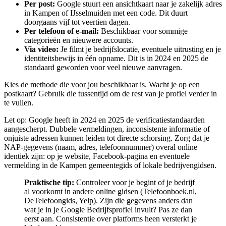
Per post:
Google stuurt een ansichtkaart naar je zakelijk adres
in Kampen of IJsselmuiden met een code. Dit duurt
doorgaans vijf tot veertien dagen.
Per telefoon of e-mail:
Beschikbaar voor sommige
categorieën en nieuwere accounts.
Via video:
Je filmt je bedrijfslocatie, eventuele uitrusting en je
identiteitsbewijs in één opname. Dit is in 2024 en 2025 de
standaard geworden voor veel nieuwe aanvragen.
Kies de methode die voor jou beschikbaar is. Wacht je op een
postkaart? Gebruik die tussentijd om de rest van je profiel verder in
te vullen.
Let op: Google heeft in 2024 en 2025 de verificatiestandaarden
aangescherpt. Dubbele vermeldingen, inconsistente informatie of
onjuiste adressen kunnen leiden tot directe schorsing. Zorg dat je
NAP-gegevens (naam, adres, telefoonnummer) overal online
identiek zijn: op je website, Facebook-pagina en eventuele
vermelding in de Kampen gemeentegids of lokale bedrijvengidsen.
Praktische tip:
Controleer voor je begint of je bedrijf
al voorkomt in andere online gidsen (Telefoonboek.nl,
DeTelefoongids, Yelp). Zijn die gegevens anders dan
wat je in je Google Bedrijfsprofiel invult? Pas ze dan
eerst aan. Consistentie over platforms heen versterkt je