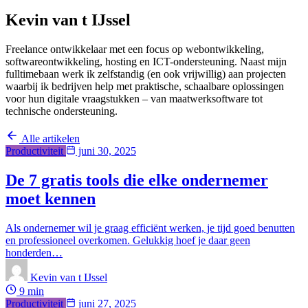
Kevin van t IJssel
Freelance ontwikkelaar met een focus op webontwikkeling,
softwareontwikkeling, hosting en ICT-ondersteuning. Naast mijn
fulltimebaan werk ik zelfstandig (en ook vrijwillig) aan projecten
waarbij ik bedrijven help met praktische, schaalbare oplossingen
voor hun digitale vraagstukken – van maatwerksoftware tot
technische ondersteuning.
Alle artikelen
Productiviteit
juni 30, 2025
De 7 gratis tools die elke ondernemer
moet kennen
Als ondernemer wil je graag efficiënt werken, je tijd goed benutten
en professioneel overkomen. Gelukkig hoef je daar geen
honderden…
Kevin van t IJssel
9 min
Productiviteit
juni 27, 2025