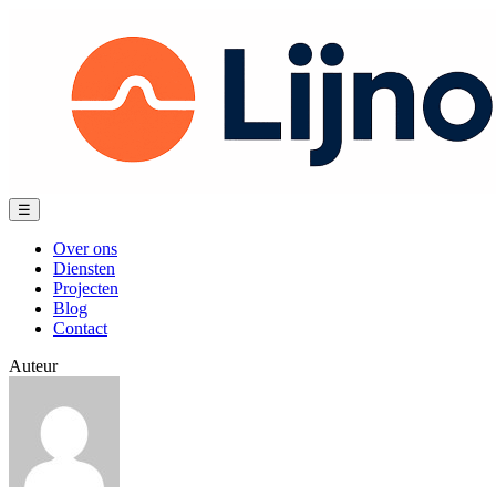
Spring
naar
content
Menu
☰
Over ons
Diensten
Projecten
Blog
Contact
Auteur