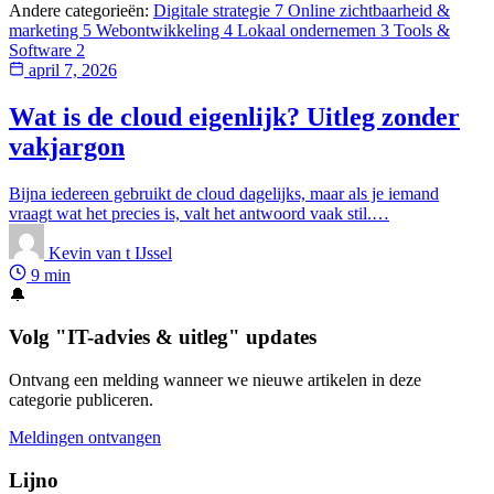
Andere categorieën:
Digitale strategie
7
Online zichtbaarheid &
marketing
5
Webontwikkeling
4
Lokaal ondernemen
3
Tools &
Software
2
april 7, 2026
Wat is de cloud eigenlijk? Uitleg zonder
vakjargon
Bijna iedereen gebruikt de cloud dagelijks, maar als je iemand
vraagt wat het precies is, valt het antwoord vaak stil.…
Kevin van t IJssel
9 min
🔔
Volg "IT-advies & uitleg" updates
Ontvang een melding wanneer we nieuwe artikelen in deze
categorie publiceren.
Meldingen ontvangen
Lijno