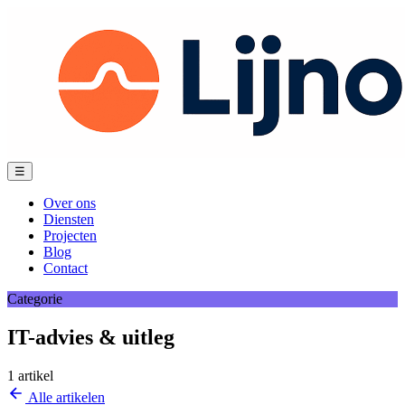
Spring
naar
content
Menu
☰
Over ons
Diensten
Projecten
Blog
Contact
Categorie
IT-advies & uitleg
1 artikel
Alle artikelen